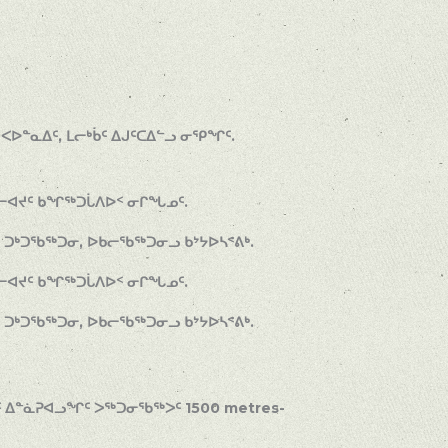
ᐸᐅᓐᓇᐃᑦ, ᒪᓕᒃᑳᑦ ᐃᒍᑦᑕᐃᓪᓗ ᓂᕿᖏᑦ.
ᐸᓪᓕᐊᔪᑦ ᑲᖏᖅᑐᒑᐱᐅᑉ ᓂᒋᖓᓄᑦ.
 ᑐᒃᑐᖃᖅᑐᓂ, ᐅᑲᓕᖃᖅᑐᓂᓗ ᑲᔾᔭᐅᓴᕝᕕᒃ.
ᐸᓪᓕᐊᔪᑦ ᑲᖏᖅᑐᒑᐱᐅᑉ ᓂᒋᖓᓄᑦ.
 ᑐᒃᑐᖃᖅᑐᓂ, ᐅᑲᓕᖃᖅᑐᓂᓗ ᑲᔾᔭᐅᓴᕝᕕᒃ.
ᑦ ᐃᓐᓈᕈᐊᓗᖏᑦ ᐳᖅᑐᓂᖃᖅᐳᑦ 1500 metres-