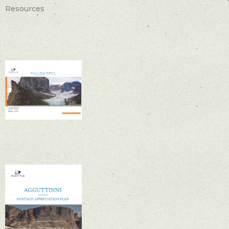
Resources