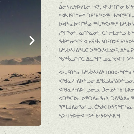
ᐃᓕᓴᕆᔭᐅᓯᒪᓕᖅᐸᑦ, ᐊᒡᒍᑦᑎᓐᓂ ᑲᔾ
“ᐊᒡᒍᑦᑎᓐᓂ” ᑐᑭᖃᖅᐳᖅ “ᑲᖏᖅ
ᐅᐊᖕᓇᐅᑉ ᒥᒃᓵᓃᖖᒑᖅᑦᐳᖅ.” ᑲᔾᔭ
ᓯᕐᒥᖕᓂᒃ, ᓇᑎᕐᓇᓂᒃ, ᑕᓪᓕᒪᓂᒡᓗ
ᖂᑭᓐᓂᖏᑦ ᐊᓄᕌᒃᑳᓘᑎᑦᑎᕗᑦ ᑲᔾᔭᐅᓴ
ᑲᔾᔭᐅᓴᒡᕕᖓᑕ ᐳᖅᑐᔪᐊᓘᕗᑦ, ᐃᓐᓈᕈᐊ
ᖃᖅᑳᓗᖏᑕ ᐃᓚᖏᑦ ᓄᓇᕐᔪᐊᕐᒥ ᐳ
ᐊᒡᒍᑦᑎᓐᓂ ᑲᔾᔭᐅᓴᒡᕕᒃ 1000-ᖏᓐ
ᐊᖑᓇᓱᒡᕕᐅᓪᓗᓂ ᐃᖃᓗᒐᓱᕕᐅᓪᓗᓂᓗ
ᐊᖑᓇᓱᒡᕕᐅᓪᓗᓂᓗ. ᑑᓕᓄᑦ ᖃᕐᒪᕕᓂ
ᐊᑐᖅᑕᐅᓚᐅᖅᑐᕕᓂᕐᓂᒃ, ᑐᐱᕐᕕᕕ
ᕿᒻᒪᑯᕕᓂᕐᓂᒡᓗ. ᑖᒃᑯᐊ ᐅᔭᕋᖕᒥ ᓴ
ᓴᐳᒻᒥᔭᐅᓂᐊᖅᐳᑦ ᑲᔾᔭᐅᓴᒡᕕᖕᒥ.