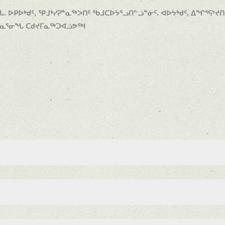
. ᐅᑭᐅᒃᑯᑦ, ᕿᒧᒃᓯᕈᓐᓇᖅᐳᑎᑦ ᖃᒧᑕᐅᔭᕐᓗᑎᓪᓘᓐᓃᑦ. ᐊᐅᔭᒃᑯᑦ, ᐃᖏᕐᕋᔾᔪᑎ
ᑯᒥᓇᕐᓂᖓ ᑕᑯᔪᒥᓇᖅᑐᐊᓘᕗᖅ!