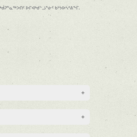
ᒃᑰᕈᓐᓇᖅᐳᑎᑦ ᐅᒥᐊᒃᑯᓪᓘᓐᓃᑦ ᑲᔾᔭᐅᓴᕝᕕᖕᒥ.