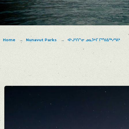
Home
Nunavut Parks
ᐊᒡᒍᑦᑎᓐᓂ ᓄᓇᕗᒻᒥ ᒥᕐᖑᐃᖅᓯᕐᕕᒃ