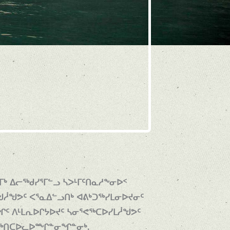
ᒥᒃ ᐃᓕᖅᑯᓯᕐᒥᓪᓗ ᓴᐳᒻᒥᑦᑎᓇᓱᖕᓂᐅᑉ
ᖑᓲᖑᕗᑦ ᐸᕐᓇᐃᓪᓗᑎᒃ ᐊᕕᒃᑐᖅᓯᒪᓂᐅᔪᓂᑦ
ᖏᑦ ᐱᒻᒪᕆᐅᒋᔭᐅᔪᑦ ᓴᓂᕐᕙᖅᑕᐅᓯᒪᓲᖑᕗᑦ
ᕈᖅᑎᑕᐅᓚᐅᖖᒋᓐᓂᖏᓐᓂᒃ.