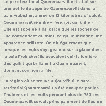
Le parc territorial Qaummaarviit est situé sur
une petite île appelée Qaummaarviit dans la
baie Frobisher, à environ 12 kilomètres d’Iqaluit.
Qaummaarviit signifie « l’endroit qui brille ».
L’île est appelée ainsi parce que les roches de
l’île contiennent du mica, ce qui leur donne une
apparence brillante. On dit également que
lorsque les Inuits voyageaient sur la glace dans
la baie Frobisher, ils pouvaient voir la lumière
des qulliit qui brillaient à Qaummaarviit,
donnant son nom à l’île.
La région où se trouve aujourd’hui le parc
territorial Qaummaarviit a été occupée par les
Thuléens et les Inuits pendant plus de 750 ans.
Qaummaarviit servait principalement de lieu de